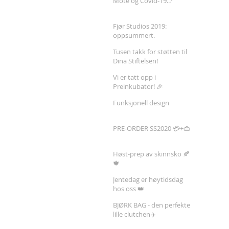
Mote og Covid-19..?
Fjør Studios 2019:
oppsummert.
Tusen takk for støtten til
Dina Stiftelsen!
Vi er tatt opp i
Preinkubator! 🎉
Funksjonell design
PRE-ORDER SS2020 💳+👜
Høst-prep av skinnsko 🍂
🍁
Jentedag er høytidsdag
hos oss 👑
BJØRK BAG - den perfekte
lille clutchen✈️