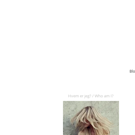
Blo
Hvem er jeg
?
/ Who am I?