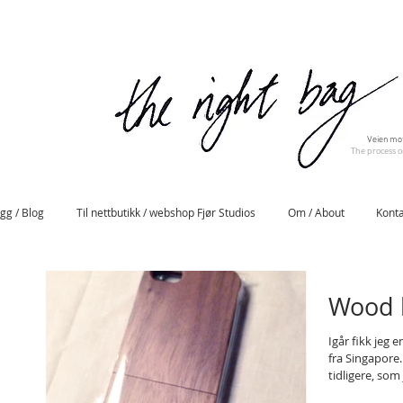
Veien mot
The process on
gg / Blog
Til nettbutikk / webshop Fjør Studios
Om / About
Konta
Wood 
Igår fikk jeg 
fra Singapore
tidligere, som 