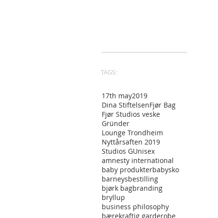
TAGS:
17th may
2019
Dina Stiftelsen
Fjør Bag
Fjør Studios veske
Gründer
Lounge Trondheim
Nyttårsaften 2019
Studios G
Unisex
amnesty international
baby produkter
babysko
barneys
bestilling
bjørk bag
branding
bryllup
business philosophy
bærekraftig garderobe