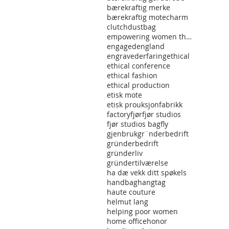
bærekraftig merke
bærekraftig mote
charm
clutch
dustbag
empowering women through fashon
engaged
england
engraved
erfaring
ethical
ethical conference
ethical fashion
ethical production
etisk mote
etisk prouksjon
fabrikk
factory
fjør
fjør studios
fjør studios bag
fly
gjenbruk
gr¨nderbedrift
gründerbedrift
gründerliv
gründertilværelse
ha dæ vekk ditt spøkels
handbag
hangtag
haute couture
helmut lang
helping poor women
home office
honor