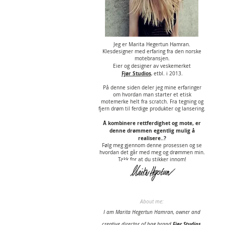
Jeg er Marita Hegertun Hamran.
Klesdesigner med erfaring fra den norske
motebransjen.
Eier og designer av veskemerket
Fjør Studios
,
etbl. i 2013.
På denne siden deler jeg mine erfaringer
om hvordan man starter et etisk
motemerke helt fra scratch. Fra tegning og
fjern drøm til ferdige produkter og lansering.
Å kombinere rettferdighet og mote, er
denne drømmen egentlig mulig å
realisere..?
Følg meg gjennom denne prosessen og se
hvordan det går med meg og drømmen min.
Takk for at du stikker innom!
About me:
I am Marita Hegertun Hamran, owner and
Fjør Studios
creative director of bag brand
.