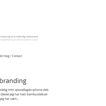
 lansering av et rettferdig veskemerke
 establishing an ethical fashion brand
kt meg / Contact
branding
endelig mitt spesiallagde iphone deksel
. Glede! Jeg har hatt bambusdeksel
jeg har vært...