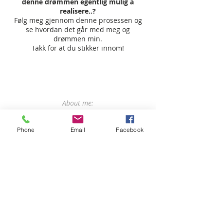
denne drømmen egentlig mulig å
realisere..?
Følg meg gjennom denne prosessen og
se hvordan det går med meg og
drømmen min.
Takk for at du stikker innom!
About me:
I am Marita Hegertun Hamran, owner and
creative director of bag brand
Fjør Studios
.
Phone
Email
Facebook
On this blog I share my experiences on how
to etablish an ethical fashion brand.
From dream & drawings,
to real products
and launch of the brand.
To combine justice and fashion, is this
dream even possible to achieve..? Follow me