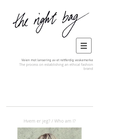
Veien mot lansering av et rettferdig veskemerke
The process on establishing an ethical fashion
brand
Hvem er jeg
?
/ Who am I?