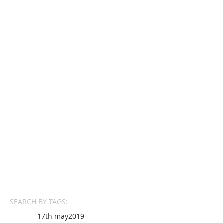
SEARCH BY TAGS:
17th may
2019