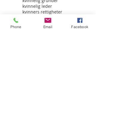
kvinnelig gründer
kvinnelig leder
kvinners rettigheter
lammeskinn
Behind the scenes
Phone
Email
Facebook
 Tom&Jerry-kjeks og kaffe er egentlig 