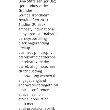
Dina Stiftelsen
Fjør Bag
Fjør Studios veske
Gründer
Lounge Trondheim
Nyttårsaften 2019
Studios G
Unisex
amnesty international
baby produkter
babysko
barneys
bestilling
bjørk bag
branding
bryllup
business philosophy
bærekraftig garderobe
bærekraftig merke
bærekraftig mote
charm
clutch
dustbag
empowering women through fashon
engaged
england
engraved
erfaring
ethical
ethical conference
ethical fashion
ethical production
etisk mote
etisk prouksjon
fabrikk