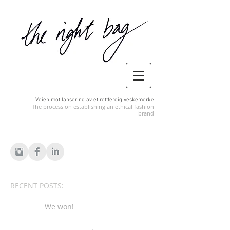
Veien mot lansering av et rettferdig veskemerke
The process on establishing an ethical fashion
brand
RECENT POSTS:
We won!