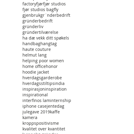
factory
fjør
fjør studios
fjør studios bag
fly
gjenbruk
gr¨nderbedrift
gründerbedrift
gründerliv
gründertilværelse
ha dæ vekk ditt spøkels
handbag
hangtag
haute couture
helmut lang
helping poor women
home office
honor
hoodie jacket
hverdagsgarderobe
hverdagsstiltips
india
inspirasjon
inspiration
inspirational
interfinos lam
internship
iphone case
jentedag
julegave 2019
kaffe
kamera
kroppspositivisme
kvalitet over kvantitet