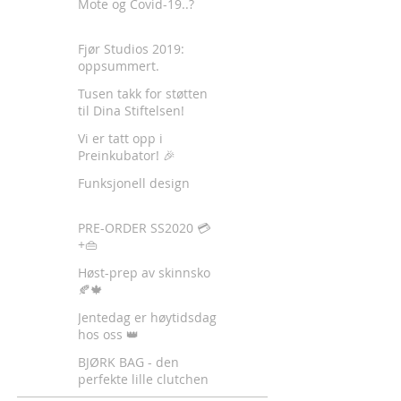
Mote og Covid-19..?
Fjør Studios 2019:
oppsummert.
Tusen takk for støtten
til Dina Stiftelsen!
Vi er tatt opp i
Preinkubator! 🎉
Funksjonell design
PRE-ORDER SS2020 💳
+👜
Høst-prep av skinnsko
🍂🍁
Jentedag er høytidsdag
hos oss 👑
BJØRK BAG - den
perfekte lille clutchen
✈️