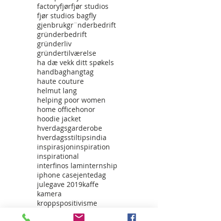
factory
fjør
fjør studios
fjør studios bag
fly
gjenbruk
gr¨nderbedrift
gründerbedrift
gründerliv
gründertilværelse
ha dæ vekk ditt spøkels
handbag
hangtag
haute couture
helmut lang
helping poor women
home office
honor
hoodie jacket
hverdagsgarderobe
hverdagsstiltips
india
inspirasjon
inspiration
inspirational
interfinos lam
internship
iphone case
jentedag
julegave 2019
kaffe
kamera
kroppspositivisme
kvalitet over kvantitet