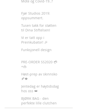
Mote og Covid-19..?
Fjør Studios 2019:
oppsummert.
Tusen takk for støtten
til Dina Stiftelsen!
Vi er tatt opp i
Preinkubator! 🎉
Funksjonell design
PRE-ORDER SS2020 💳
+👜
Høst-prep av skinnsko
🍂🍁
Jentedag er høytidsdag
hos oss 👑
BJØRK BAG - den
perfekte lille clutchen
✈️