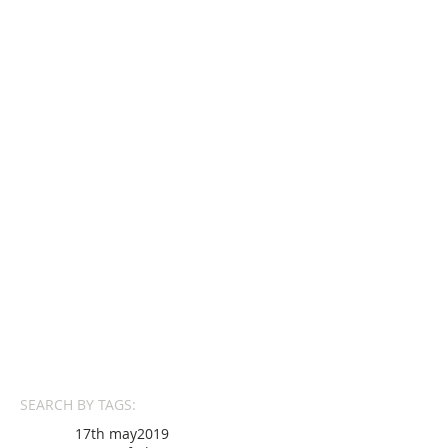
SEARCH BY TAGS:
17th may
2019