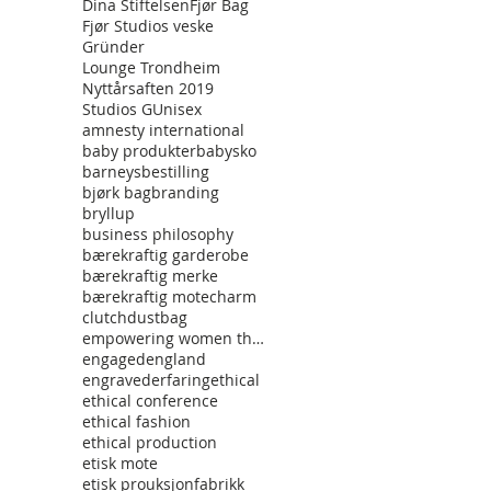
Dina Stiftelsen
Fjør Bag
Fjør Studios veske
Gründer
Lounge Trondheim
Nyttårsaften 2019
Studios G
Unisex
amnesty international
baby produkter
babysko
barneys
bestilling
bjørk bag
branding
bryllup
business philosophy
bærekraftig garderobe
bærekraftig merke
bærekraftig mote
charm
clutch
dustbag
empowering women through fashon
engaged
england
engraved
erfaring
ethical
ethical conference
ethical fashion
ethical production
etisk mote
etisk prouksjon
fabrikk