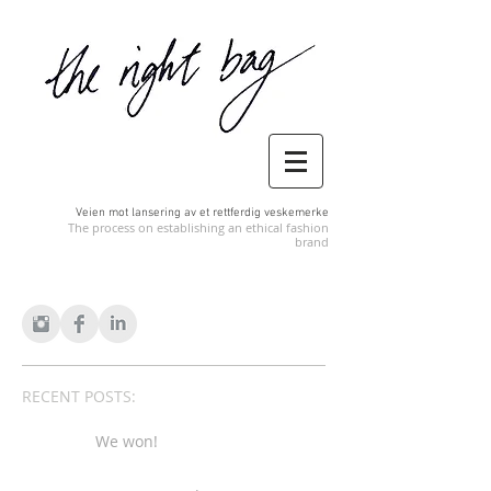
Veien mot lansering av et rettferdig veskemerke
The process on establishing an ethical fashion
brand
RECENT POSTS:
We won!