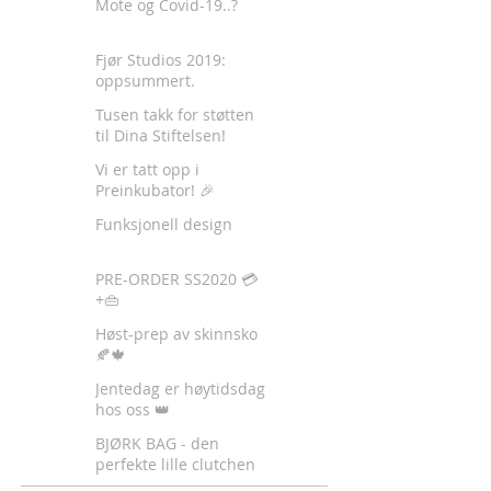
Mote og Covid-19..?
Fjør Studios 2019:
oppsummert.
Tusen takk for støtten
til Dina Stiftelsen!
Vi er tatt opp i
Preinkubator! 🎉
Funksjonell design
PRE-ORDER SS2020 💳
+👜
Høst-prep av skinnsko
🍂🍁
Jentedag er høytidsdag
hos oss 👑
BJØRK BAG - den
perfekte lille clutchen
✈️