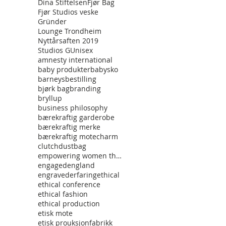
Dina Stiftelsen
Fjør Bag
Fjør Studios veske
Gründer
Lounge Trondheim
Nyttårsaften 2019
Studios G
Unisex
amnesty international
baby produkter
babysko
barneys
bestilling
bjørk bag
branding
bryllup
business philosophy
bærekraftig garderobe
bærekraftig merke
bærekraftig mote
charm
clutch
dustbag
empowering women through fashon
engaged
england
engraved
erfaring
ethical
ethical conference
ethical fashion
ethical production
etisk mote
etisk prouksjon
fabrikk