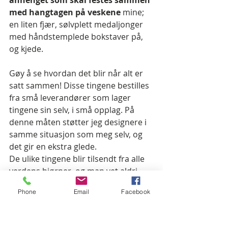
anhenget som skal festes sammen 
med hangtagen på veskene 
mine;   
en liten fjær, sølvplett medaljonger 
med håndstemplede bokstaver på, 
og kjede.  
Gøy å se hvordan det blir når alt er 
satt sammen! Disse tingene bestilles 
fra små leverandører som lager 
tingene sin selv, i små opplag. På 
denne måten støtter jeg designere i 
samme situasjon som meg selv, og 
det gir en ekstra glede. 
De ulike tingene blir tilsendt fra alle 
verdens hjørner, og man vet aldri 
helt hvordan ting ser ut før man har 
Phone
Email
Facebook
de i hendene. Derfor er hver pakke 
som leveres på døren som en liten 
bursdagsgave! 