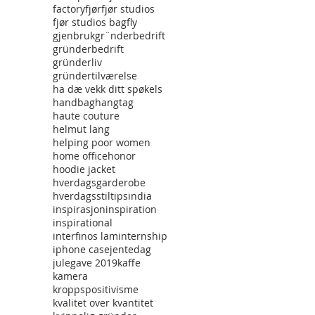
factory
fjør
fjør studios
fjør studios bag
fly
gjenbruk
gr¨nderbedrift
gründerbedrift
gründerliv
gründertilværelse
ha dæ vekk ditt spøkels
handbag
hangtag
haute couture
helmut lang
helping poor women
home office
honor
hoodie jacket
hverdagsgarderobe
hverdagsstiltips
india
inspirasjon
inspiration
inspirational
interfinos lam
internship
iphone case
jentedag
julegave 2019
kaffe
kamera
kroppspositivisme
kvalitet over kvantitet