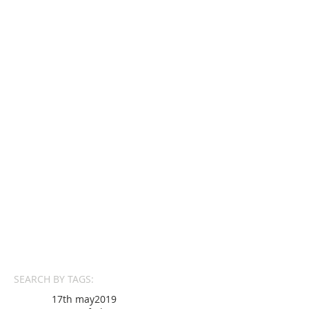
SEARCH BY TAGS:
17th may
2019