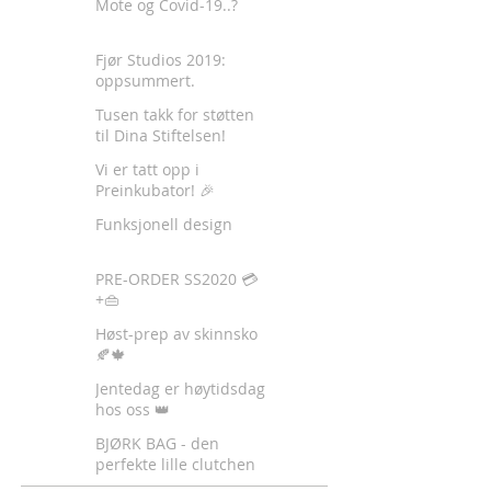
Mote og Covid-19..?
Fjør Studios 2019:
oppsummert.
Tusen takk for støtten
til Dina Stiftelsen!
Vi er tatt opp i
Preinkubator! 🎉
Funksjonell design
PRE-ORDER SS2020 💳
+👜
Høst-prep av skinnsko
🍂🍁
Jentedag er høytidsdag
hos oss 👑
BJØRK BAG - den
perfekte lille clutchen
✈️