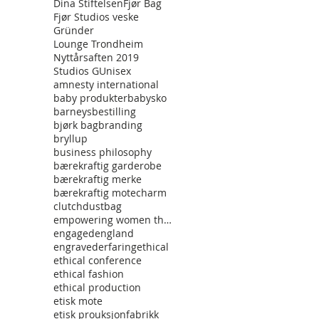
Dina Stiftelsen
Fjør Bag
Fjør Studios veske
Gründer
Lounge Trondheim
Nyttårsaften 2019
Studios G
Unisex
amnesty international
baby produkter
babysko
barneys
bestilling
bjørk bag
branding
bryllup
business philosophy
bærekraftig garderobe
bærekraftig merke
bærekraftig mote
charm
clutch
dustbag
empowering women through fashon
engaged
england
engraved
erfaring
ethical
ethical conference
ethical fashion
ethical production
etisk mote
etisk prouksjon
fabrikk