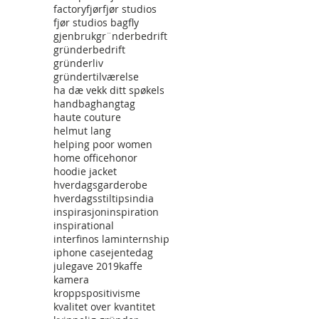
factory
fjør
fjør studios
fjør studios bag
fly
gjenbruk
gr¨nderbedrift
gründerbedrift
gründerliv
gründertilværelse
ha dæ vekk ditt spøkels
handbag
hangtag
haute couture
helmut lang
helping poor women
home office
honor
hoodie jacket
hverdagsgarderobe
hverdagsstiltips
india
inspirasjon
inspiration
inspirational
interfinos lam
internship
iphone case
jentedag
julegave 2019
kaffe
kamera
kroppspositivisme
kvalitet over kvantitet