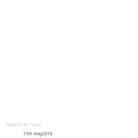
SEARCH BY TAGS:
17th may
2019