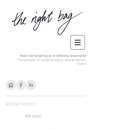
Veien mot lansering av et rettferdig veskemerke
The process on establishing an ethical fashion
brand
RECENT POSTS:
We won!