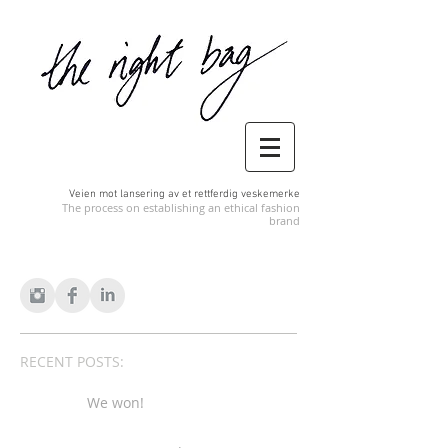
Veien mot lansering av et rettferdig veskemerke
The process on establishing an ethical fashion
brand
RECENT POSTS:
We won!