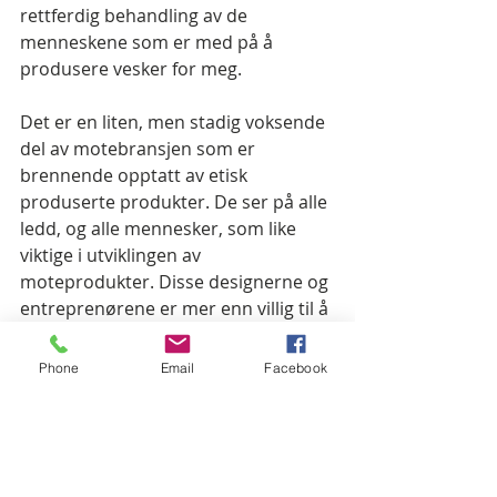
rettferdig behandling av de 
menneskene som er med på å 
produsere vesker for meg. 
Det er en liten, men stadig voksende 
del av motebransjen som er 
brennende opptatt av etisk 
produserte produkter. De ser på alle 
ledd, og alle mennesker, som like 
viktige i utviklingen av 
moteprodukter. Disse designerne og 
entreprenørene er mer enn villig til å 
føre produksjonen sin gjennom et 
"mer komplisert" terreng, hvis det 
Phone
Email
Facebook
betyr at man er med på å jevne ut 
forskjeller mellom fattig og rik. 
Jeg tror både forbrukere og 
designere er lei av å 
forskjellsbehandle og utnytte billig 