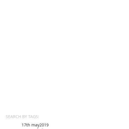
SEARCH BY TAGS:
17th may
2019