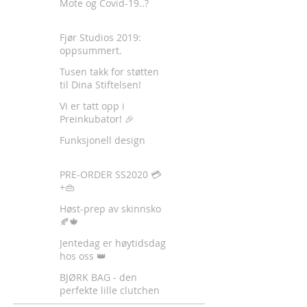
Mote og Covid-19..?
Fjør Studios 2019:
oppsummert.
Tusen takk for støtten
til Dina Stiftelsen!
Vi er tatt opp i
Preinkubator! 🎉
Funksjonell design
PRE-ORDER SS2020 💳
+👜
Høst-prep av skinnsko
🍂🍁
Jentedag er høytidsdag
hos oss 👑
BJØRK BAG - den
perfekte lille clutchen
✈️