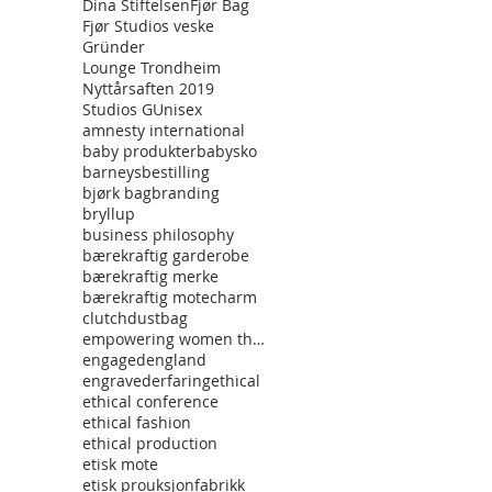
Dina Stiftelsen
Fjør Bag
Fjør Studios veske
Gründer
Lounge Trondheim
Nyttårsaften 2019
Studios G
Unisex
amnesty international
baby produkter
babysko
barneys
bestilling
bjørk bag
branding
bryllup
business philosophy
bærekraftig garderobe
bærekraftig merke
bærekraftig mote
charm
clutch
dustbag
empowering women through fashon
engaged
england
engraved
erfaring
ethical
ethical conference
ethical fashion
ethical production
etisk mote
etisk prouksjon
fabrikk