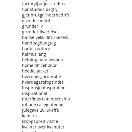
factory
fjør
fjør studios
fjør studios bag
fly
gjenbruk
gr¨nderbedrift
gründerbedrift
gründerliv
gründertilværelse
ha dæ vekk ditt spøkels
handbag
hangtag
haute couture
helmut lang
helping poor women
home office
honor
hoodie jacket
hverdagsgarderobe
hverdagsstiltips
india
inspirasjon
inspiration
inspirational
interfinos lam
internship
iphone case
jentedag
julegave 2019
kaffe
kamera
kroppspositivisme
kvalitet over kvantitet