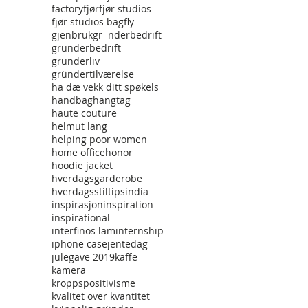
factory
fjør
fjør studios
fjør studios bag
fly
gjenbruk
gr¨nderbedrift
gründerbedrift
gründerliv
gründertilværelse
ha dæ vekk ditt spøkels
handbag
hangtag
haute couture
helmut lang
helping poor women
home office
honor
hoodie jacket
hverdagsgarderobe
hverdagsstiltips
india
inspirasjon
inspiration
inspirational
interfinos lam
internship
iphone case
jentedag
julegave 2019
kaffe
kamera
kroppspositivisme
kvalitet over kvantitet