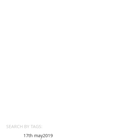
SEARCH BY TAGS:
17th may
2019