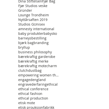
Dina Stiftelsen
Fjør Bag
Fjør Studios veske
Gründer
Lounge Trondheim
Nyttårsaften 2019
Studios G
Unisex
amnesty international
baby produkter
babysko
barneys
bestilling
bjørk bag
branding
bryllup
business philosophy
bærekraftig garderobe
bærekraftig merke
bærekraftig mote
charm
clutch
dustbag
empowering women through fashon
engaged
england
engraved
erfaring
ethical
ethical conference
ethical fashion
ethical production
etisk mote
etisk prouksjon
fabrikk