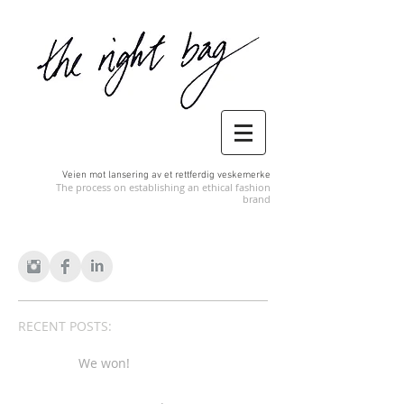
Veien mot lansering av et rettferdig veskemerke
The process on establishing an ethical fashion
brand
RECENT POSTS:
We won!