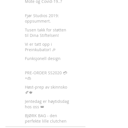
Mote og Covid-19..?
Fjør Studios 2019:
oppsummert.
Tusen takk for støtten
til Dina Stiftelsen!
Vi er tatt opp i
Preinkubator! 🎉
Funksjonell design
PRE-ORDER SS2020 💳
+👜
Høst-prep av skinnsko
🍂🍁
Jentedag er høytidsdag
hos oss 👑
BJØRK BAG - den
perfekte lille clutchen
✈️