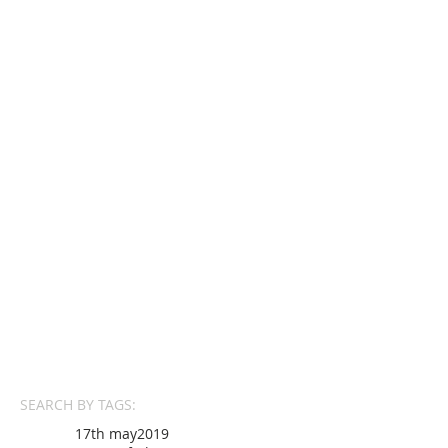
SEARCH BY TAGS:
17th may
2019