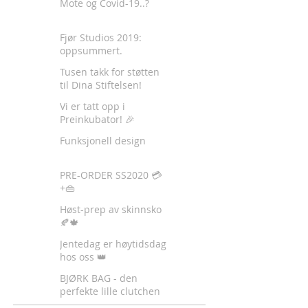
Mote og Covid-19..?
Fjør Studios 2019:
oppsummert.
Tusen takk for støtten
til Dina Stiftelsen!
Vi er tatt opp i
Preinkubator! 🎉
Funksjonell design
PRE-ORDER SS2020 💳
+👜
Høst-prep av skinnsko
🍂🍁
Jentedag er høytidsdag
hos oss 👑
BJØRK BAG - den
perfekte lille clutchen
✈️