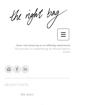
Veien mot lansering av et rettferdig veskemerke
The process on establishing an ethical fashion
brand
RECENT POSTS:
We won!