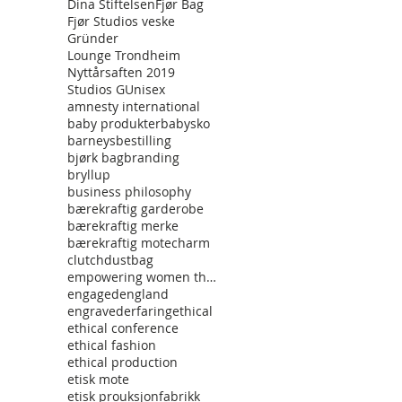
Dina Stiftelsen
Fjør Bag
Fjør Studios veske
Gründer
Lounge Trondheim
Nyttårsaften 2019
Studios G
Unisex
amnesty international
baby produkter
babysko
barneys
bestilling
bjørk bag
branding
bryllup
business philosophy
bærekraftig garderobe
bærekraftig merke
bærekraftig mote
charm
clutch
dustbag
empowering women through fashon
engaged
england
engraved
erfaring
ethical
ethical conference
ethical fashion
ethical production
etisk mote
etisk prouksjon
fabrikk