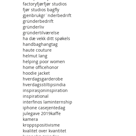
factory
fjør
fjør studios
fjør studios bag
fly
gjenbruk
gr¨nderbedrift
gründerbedrift
gründerliv
gründertilværelse
ha dæ vekk ditt spøkels
handbag
hangtag
haute couture
helmut lang
helping poor women
home office
honor
hoodie jacket
hverdagsgarderobe
hverdagsstiltips
india
inspirasjon
inspiration
inspirational
interfinos lam
internship
iphone case
jentedag
julegave 2019
kaffe
kamera
kroppspositivisme
kvalitet over kvantitet