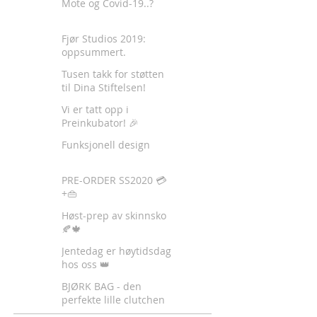
Mote og Covid-19..?
Fjør Studios 2019:
oppsummert.
Tusen takk for støtten
til Dina Stiftelsen!
Vi er tatt opp i
Preinkubator! 🎉
Funksjonell design
PRE-ORDER SS2020 💳
+👜
Høst-prep av skinnsko
🍂🍁
Jentedag er høytidsdag
hos oss 👑
BJØRK BAG - den
perfekte lille clutchen
✈️