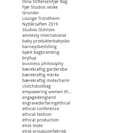
Dina Stiftelsen
Fjør Bag
Fjør Studios veske
Gründer
Lounge Trondheim
Nyttårsaften 2019
Studios G
Unisex
amnesty international
baby produkter
babysko
barneys
bestilling
bjørk bag
branding
bryllup
business philosophy
bærekraftig garderobe
bærekraftig merke
bærekraftig mote
charm
clutch
dustbag
empowering women through fashon
engaged
england
engraved
erfaring
ethical
ethical conference
ethical fashion
ethical production
etisk mote
etisk prouksjon
fabrikk