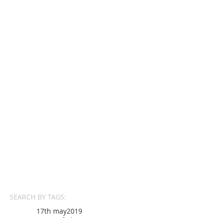
SEARCH BY TAGS:
17th may
2019