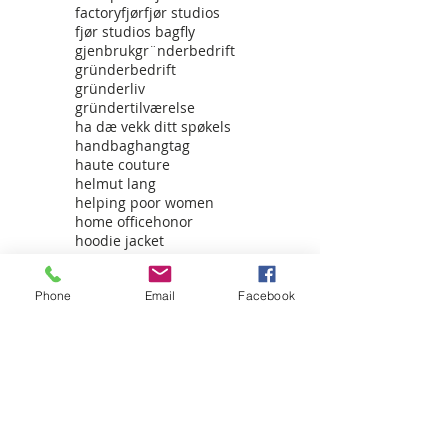
factory
fjør
fjør studios
fjør studios bag
fly
gjenbruk
gr¨nderbedrift
gründerbedrift
gründerliv
gründertilværelse
ha dæ vekk ditt spøkels
handbag
hangtag
haute couture
helmut lang
helping poor women
home office
honor
hoodie jacket
hverdagsgarderobe
hverdagsstiltips
india
Phone
Email
Facebook
inspirasjon
inspiration
inspirational
interfinos lam
internship
iphone case
jentedag
julegave 2019
kaffe
kamera
kroppspositivisme
kvalitet over kvantitet