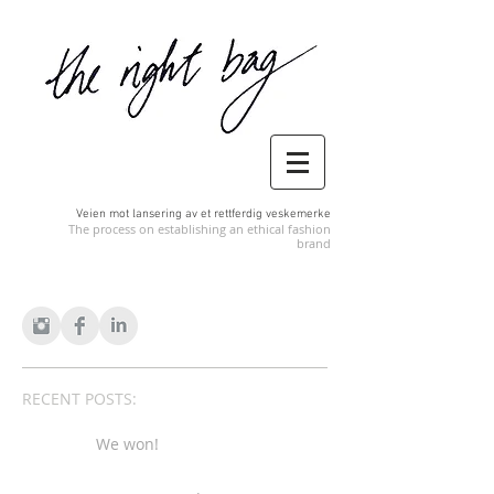
Veien mot lansering av et rettferdig veskemerke
The process on establishing an ethical fashion
brand
RECENT POSTS:
We won!