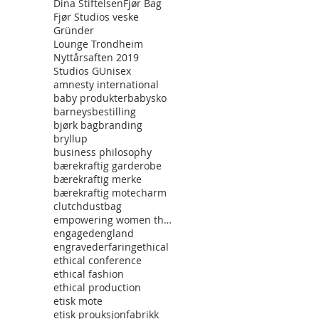
Dina Stiftelsen
Fjør Bag
Fjør Studios veske
Gründer
Lounge Trondheim
Nyttårsaften 2019
Studios G
Unisex
amnesty international
baby produkter
babysko
barneys
bestilling
bjørk bag
branding
bryllup
business philosophy
bærekraftig garderobe
bærekraftig merke
bærekraftig mote
charm
clutch
dustbag
empowering women through fashon
engaged
england
engraved
erfaring
ethical
ethical conference
ethical fashion
ethical production
etisk mote
etisk prouksjon
fabrikk