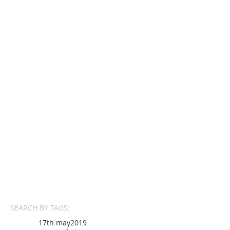
SEARCH BY TAGS:
17th may
2019