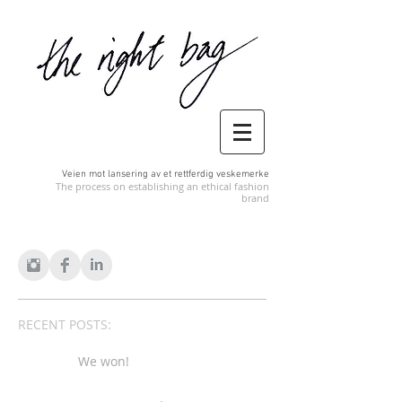
Veien mot lansering av et rettferdig veskemerke
The process on establishing an ethical fashion
brand
RECENT POSTS:
We won!