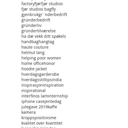
factory
fjør
fjør studios
fjør studios bag
fly
gjenbruk
gr¨nderbedrift
gründerbedrift
gründerliv
gründertilværelse
ha dæ vekk ditt spøkels
handbag
hangtag
haute couture
helmut lang
helping poor women
home office
honor
hoodie jacket
hverdagsgarderobe
hverdagsstiltips
india
inspirasjon
inspiration
inspirational
interfinos lam
internship
iphone case
jentedag
julegave 2019
kaffe
kamera
kroppspositivisme
kvalitet over kvantitet