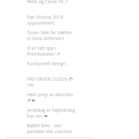
Mote og Covid-19..?
Fjør Studios 2019:
oppsummert.
Tusen takk for støtten
til Dina Stiftelsen!
Vi er tatt opp i
Preinkubator! 🎉
Funksjonell design
PRE-ORDER SS2020 💳
+👜
Høst-prep av skinnsko
🍂🍁
Jentedag er høytidsdag
hos oss 👑
BJØRK BAG - den
perfekte lille clutchen
✈️