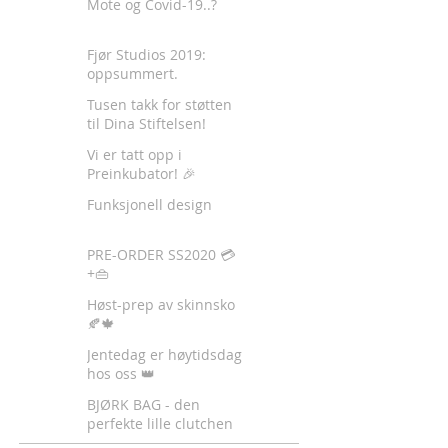
Mote og Covid-19..?
Fjør Studios 2019:
oppsummert.
Tusen takk for støtten
til Dina Stiftelsen!
Vi er tatt opp i
Preinkubator! 🎉
Funksjonell design
PRE-ORDER SS2020 💳
+👜
Høst-prep av skinnsko
🍂🍁
Jentedag er høytidsdag
hos oss 👑
BJØRK BAG - den
perfekte lille clutchen
✈️