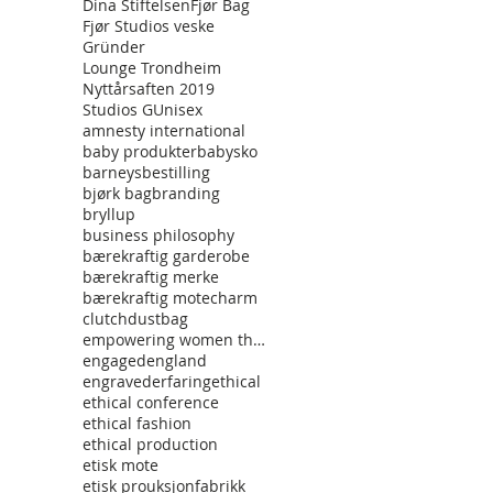
Dina Stiftelsen
Fjør Bag
Fjør Studios veske
Gründer
Lounge Trondheim
Nyttårsaften 2019
Studios G
Unisex
amnesty international
baby produkter
babysko
barneys
bestilling
bjørk bag
branding
bryllup
business philosophy
bærekraftig garderobe
bærekraftig merke
bærekraftig mote
charm
clutch
dustbag
empowering women through fashon
engaged
england
engraved
erfaring
ethical
ethical conference
ethical fashion
ethical production
etisk mote
etisk prouksjon
fabrikk