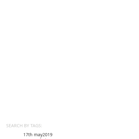
SEARCH BY TAGS:
17th may
2019