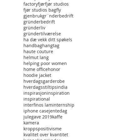
factory
fjør
fjør studios
fjør studios bag
fly
gjenbruk
gr¨nderbedrift
gründerbedrift
gründerliv
gründertilværelse
ha dæ vekk ditt spøkels
handbag
hangtag
haute couture
helmut lang
helping poor women
home office
honor
hoodie jacket
hverdagsgarderobe
hverdagsstiltips
india
inspirasjon
inspiration
inspirational
interfinos lam
internship
iphone case
jentedag
julegave 2019
kaffe
kamera
kroppspositivisme
kvalitet over kvantitet