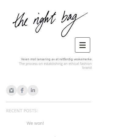
Veien mot lansering av et rettferdig veskemerke
The process on establishing an ethical fashion
brand
RECENT POSTS:
We won!