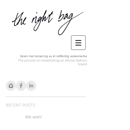
Veien mot lansering av et rettferdig veskemerke
The process on establishing an ethical fashion
brand
RECENT POSTS:
We won!