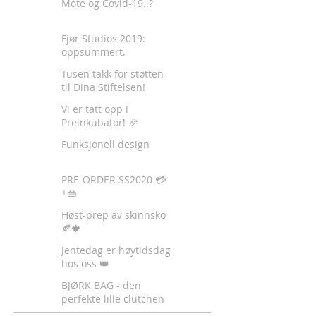
Mote og Covid-19..?
Fjør Studios 2019:
oppsummert.
Tusen takk for støtten
til Dina Stiftelsen!
Vi er tatt opp i
Preinkubator! 🎉
Funksjonell design
PRE-ORDER SS2020 💳
+👜
Høst-prep av skinnsko
🍂🍁
Jentedag er høytidsdag
hos oss 👑
BJØRK BAG - den
perfekte lille clutchen
✈️