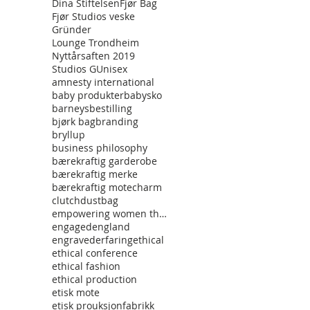
Dina Stiftelsen
Fjør Bag
Fjør Studios veske
Gründer
Lounge Trondheim
Nyttårsaften 2019
Studios G
Unisex
amnesty international
baby produkter
babysko
barneys
bestilling
bjørk bag
branding
bryllup
business philosophy
bærekraftig garderobe
bærekraftig merke
bærekraftig mote
charm
clutch
dustbag
empowering women through fashon
engaged
england
engraved
erfaring
ethical
ethical conference
ethical fashion
ethical production
etisk mote
etisk prouksjon
fabrikk