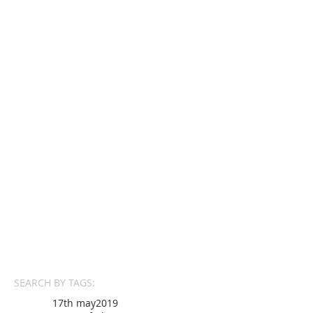
SEARCH BY TAGS:
17th may
2019