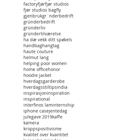
factory
fjør
fjør studios
fjør studios bag
fly
gjenbruk
gr¨nderbedrift
gründerbedrift
gründerliv
gründertilværelse
ha dæ vekk ditt spøkels
handbag
hangtag
haute couture
helmut lang
helping poor women
home office
honor
hoodie jacket
hverdagsgarderobe
hverdagsstiltips
india
inspirasjon
inspiration
inspirational
interfinos lam
internship
iphone case
jentedag
julegave 2019
kaffe
kamera
kroppspositivisme
kvalitet over kvantitet