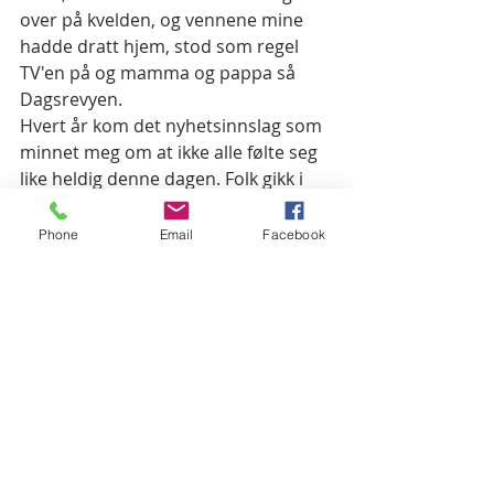
over på kvelden, og vennene mine 
hadde dratt hjem, stod som regel 
TV'en på og mamma og pappa så 
Dagsrevyen.
Hvert år kom det nyhetsinnslag som 
minnet meg om at ikke alle følte seg 
like heldig denne dagen. Folk gikk i 
tog og ropte om urettferdighet, og 
jeg satt på barnestolen min og spiste 
Phone
Email
Facebook
rester av sjokoladekake og lurte på 
hvorfor alle disse kvinnene var så 
sinte på MIN bursdag. Hvert år. 
Det har gått hånd i hånd for min del, 
dette å feire livet og samtidig ha i 
bakhodet at noen jobber for å 
bekjempe urettferdighet. 