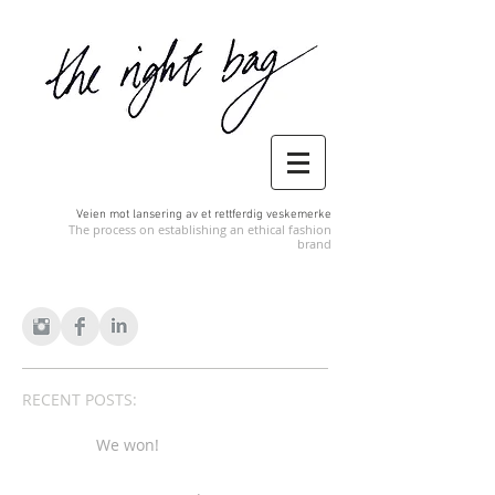
Veien mot lansering av et rettferdig veskemerke
The process on establishing an ethical fashion
brand
RECENT POSTS:
We won!