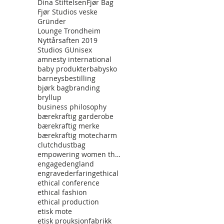
Dina Stiftelsen
Fjør Bag
Fjør Studios veske
Gründer
Lounge Trondheim
Nyttårsaften 2019
Studios G
Unisex
amnesty international
baby produkter
babysko
barneys
bestilling
bjørk bag
branding
bryllup
business philosophy
bærekraftig garderobe
bærekraftig merke
bærekraftig mote
charm
clutch
dustbag
empowering women through fashon
engaged
england
engraved
erfaring
ethical
ethical conference
ethical fashion
ethical production
etisk mote
etisk prouksjon
fabrikk