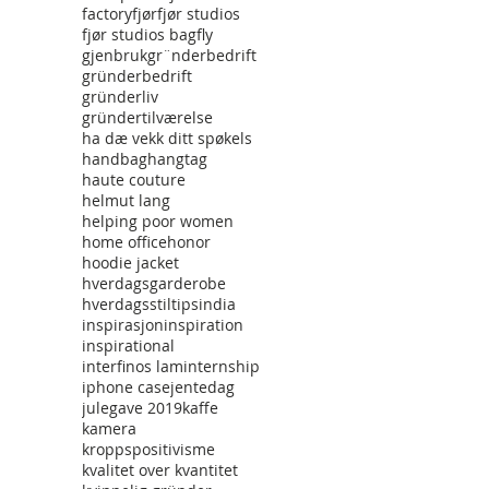
factory
fjør
fjør studios
fjør studios bag
fly
gjenbruk
gr¨nderbedrift
gründerbedrift
gründerliv
gründertilværelse
ha dæ vekk ditt spøkels
handbag
hangtag
haute couture
helmut lang
helping poor women
home office
honor
hoodie jacket
hverdagsgarderobe
hverdagsstiltips
india
inspirasjon
inspiration
inspirational
interfinos lam
internship
iphone case
jentedag
julegave 2019
kaffe
kamera
kroppspositivisme
kvalitet over kvantitet