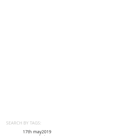
SEARCH BY TAGS:
17th may
2019