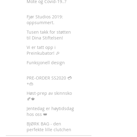
Mote og Covid-19..?
Fjør Studios 2019:
oppsummert.
Tusen takk for støtten
til Dina Stiftelsen!
Vi er tatt opp i
Preinkubator! 🎉
Funksjonell design
PRE-ORDER SS2020 💳
+👜
Høst-prep av skinnsko
🍂🍁
Jentedag er høytidsdag
hos oss 👑
BJØRK BAG - den
perfekte lille clutchen
✈️